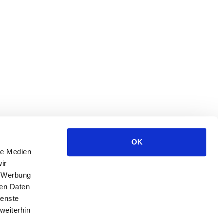
OK
le Medien
ir
, Werbung
ren Daten
ienste
weiterhin